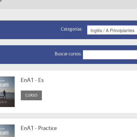
s
Categorías:
Buscar cursos:
EnA1 - Es
CURSO
EnA1 - Practice