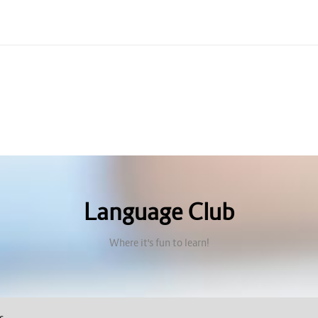
Language Club
Where it's fun to learn!