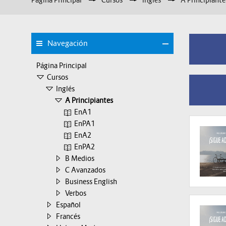
Página Principal
▶︎
Cursos
▶︎
Inglés
▶︎
A Principiante
Navegación
Página Principal
Cursos
Inglés
A Principiantes
EnA1
EnPA1
EnA2
EnPA2
B Medios
C Avanzados
Business English
Verbos
Español
Francés