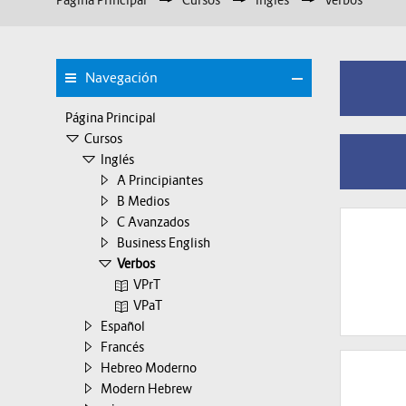
Página Principal
▶︎
Cursos
▶︎
Inglés
▶︎
Verbos
Navegación
Página Principal
Cursos
Inglés
A Principiantes
B Medios
C Avanzados
Business English
Verbos
VPrT
VPaT
Español
Francés
Hebreo Moderno
Modern Hebrew