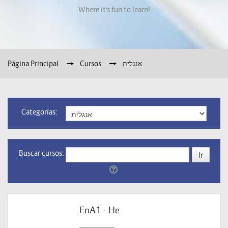
Where it's fun to learn!
Página Principal
→
Cursos
→
אנגלית
Categorías:
Buscar cursos:
EnA1 - He